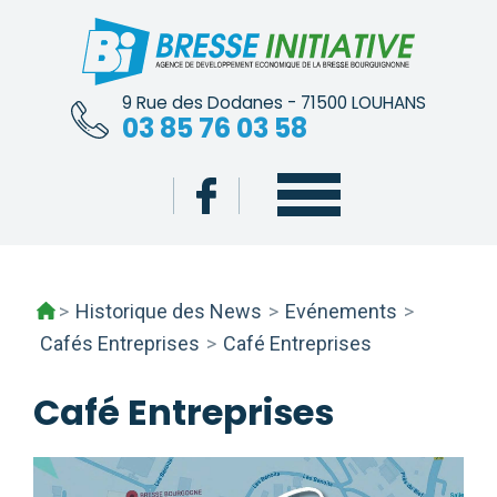
Skip
to
content
9 Rue des Dodanes - 71500 LOUHANS
03 85 76 03 58
>
Historique des News
>
Evénements
>
Cafés Entreprises
>
Café Entreprises
Café Entreprises