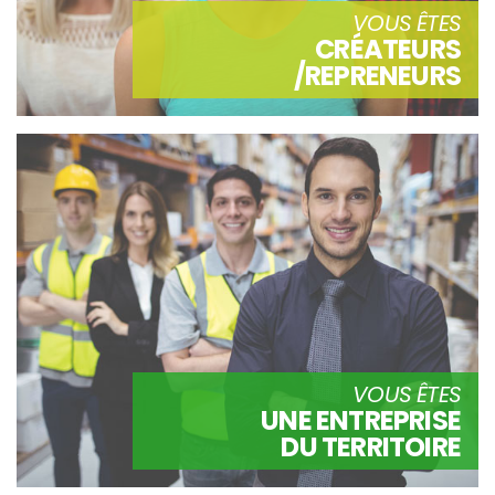
VOUS ÊTES
CRÉATEURS
/REPRENEURS
VOUS ÊTES
UNE ENTREPRISE
DU TERRITOIRE