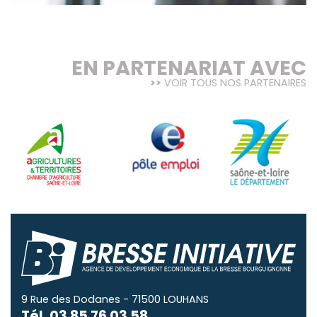
EN PARTENARIAT AVEC
VOIR TOUS NOS PARTENAIRES
9 Rue des Dodanes - 71500 LOUHANS
Tél.
03 85 76 03 58