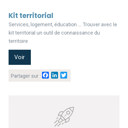
Kit territorial
Services, logement, éducation … Trouver avec le
kit territorial un outil de connaissance du
territoire
Voir
F
L
T
Partager sur :
a
i
w
c
n
i
e
k
t
b
e
t
o
d
e
o
I
r
k
n