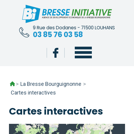
Skip
to
content
9 Rue des Dodanes - 71500 LOUHANS
03 85 76 03 58
>
La Bresse Bourguignonne
>
Cartes interactives
Cartes interactives