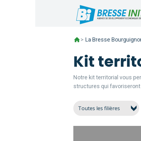
Skip
to
content
>
La Bresse Bourguign
Kit territ
Notre kit territorial vous p
structures qui favoriseront 