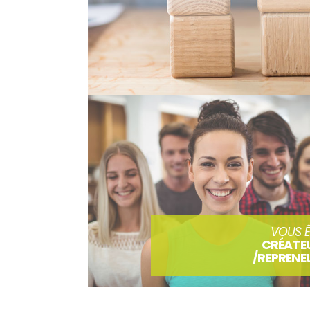
VOUS Ê
CRÉATE
/REPRENE