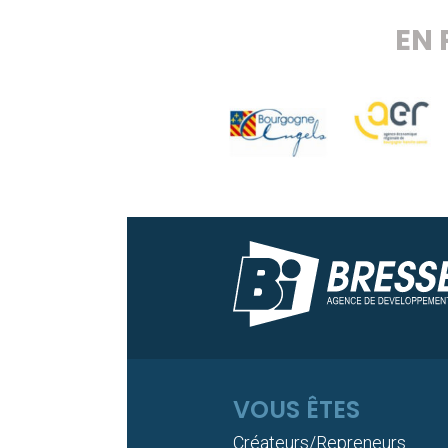
EN 
VOUS ÊTES
Créateurs/Repreneurs