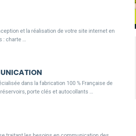
eption et la réalisation de votre site internet en
 : charte …
MUNICATION
écialisée dans la fabrication 100 % Française de
éservoirs, porte clés et autocollants …
se traitant les besoins en communication des