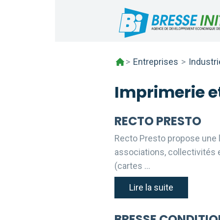
Skip
to
content
>
Entreprises
>
Industr
Imprimerie e
RECTO PRESTO
Recto Presto propose une 
associations, collectivités 
(cartes …
Lire la suite
BRESSE CONDITI