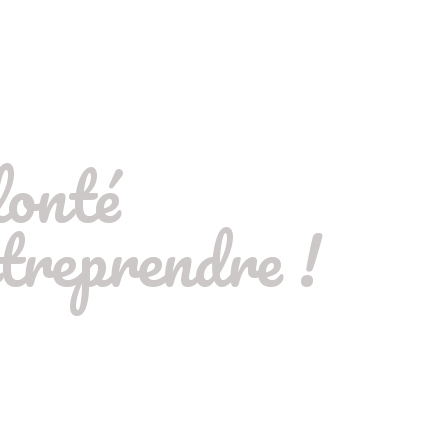
lonté
treprendre !