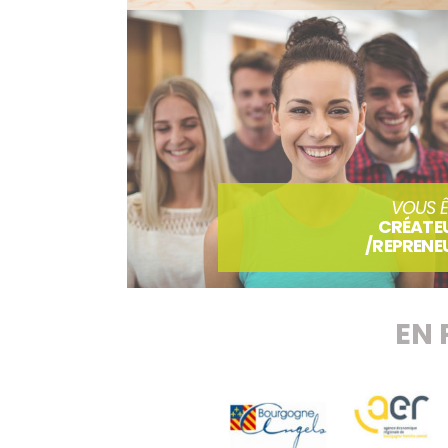
VOUS Ê
CRÉATE
/REPRENE
EN 