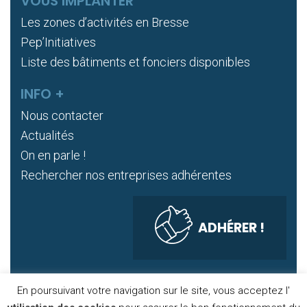
VOUS IMPLANTER
Les zones d’activités en Bresse
Pep’Initiatives
Liste des bâtiments et fonciers disponibles
INFO +
Nous contacter
Actualités
On en parle !
Rechercher nos entreprises adhérentes
ADHÉRER !
En poursuivant votre navigation sur le site, vous acceptez l'
DONNÉES PERSONNELLES
COOKIES