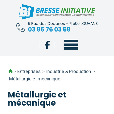
Skip
to
content
9 Rue des Dodanes - 71500 LOUHANS
03 85 76 03 58
>
Entreprises
>
Industrie & Production
>
Métallurgie et mécanique
Métallurgie et
mécanique