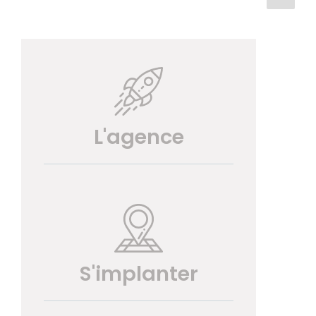
des
suiva
publications
L'agence
S'implanter