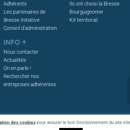
Adhérents
Ils ont choisi la Bresse
Les partenaires de
Bourguignonne
Bresse Initiative
Kit territorial
Conseil d’administration
INFO +
Nous contacter
Actualités
On en parle !
Rechercher nos
entreprises adhérentes
sation des cookies
pour assurer le bon fonctionnement du site inter
OOKIES
MENTIONS LÉGALES
PLAN DE SITE
PUBLIGO 2020