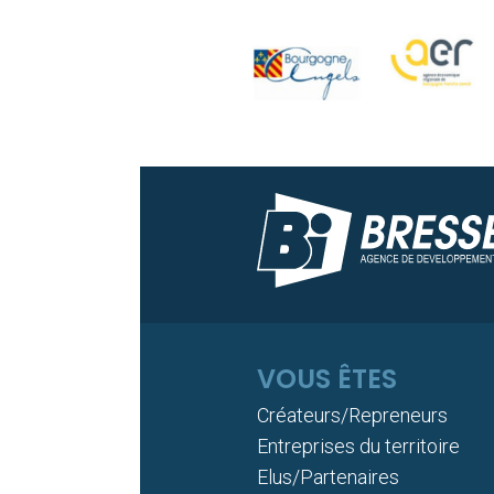
VOUS ÊTES
Créateurs/Repreneurs
Entreprises du territoire
Elus/Partenaires