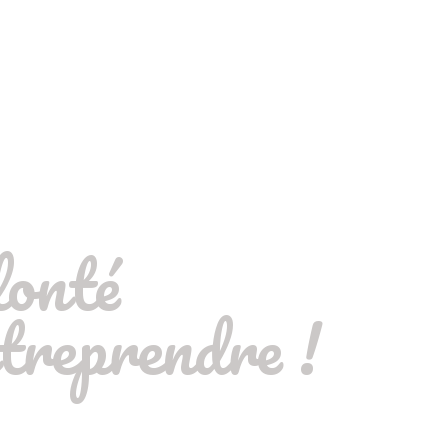
lonté
treprendre !