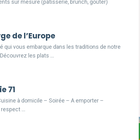
ents sur mesure (pâtisserie, brunch, goûter)
ge de l’Europe
té qui vous embarque dans les traditions de notre
 Découvrez les plats …
e 71
Cuisine à domicile – Soirée – A emporter –
 respect …