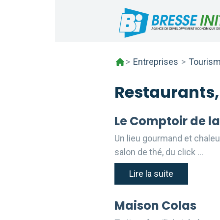
Skip
to
content
>
Entreprises
>
Tourism
Restaurants, 
Le Comptoir de la
Un lieu gourmand et chaleu
salon de thé, du click …
Lire la suite
Maison Colas