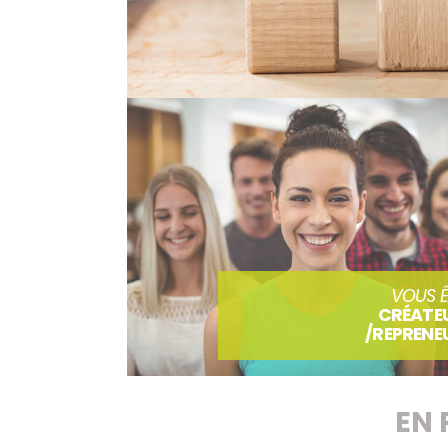
VOUS Ê
CRÉATE
/REPRENE
EN 