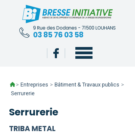
Skip
to
content
9 Rue des Dodanes - 71500 LOUHANS
03 85 76 03 58
>
Entreprises
>
Bâtiment & Travaux publics
>
Serrurerie
Serrurerie
TRIBA METAL