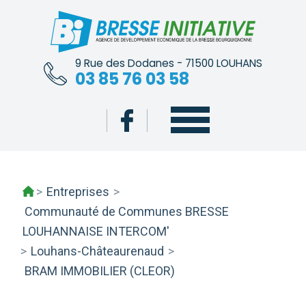
Skip
to
content
9 Rue des Dodanes - 71500 LOUHANS
03 85 76 03 58
>
Entreprises
>
Communauté de Communes BRESSE
LOUHANNAISE INTERCOM'
>
Louhans-Châteaurenaud
>
BRAM IMMOBILIER (CLEOR)