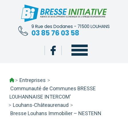
Skip
to
content
9 Rue des Dodanes - 71500 LOUHANS
03 85 76 03 58
>
Entreprises
>
Communauté de Communes BRESSE
LOUHANNAISE INTERCOM'
>
Louhans-Châteaurenaud
>
Bresse Louhans Immobilier – NESTENN