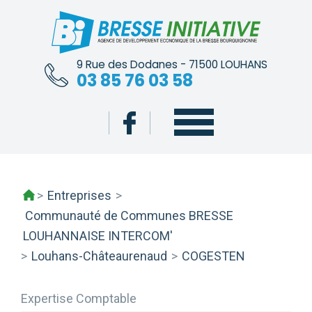
Skip
to
content
9 Rue des Dodanes - 71500 LOUHANS
03 85 76 03 58
>
Entreprises
>
Communauté de Communes BRESSE
LOUHANNAISE INTERCOM'
>
Louhans-Châteaurenaud
>
COGESTEN
Expertise Comptable