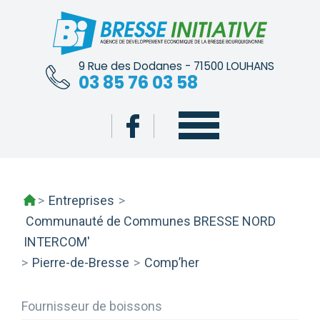
Skip
to
content
9 Rue des Dodanes - 71500 LOUHANS
03 85 76 03 58
>
Entreprises
>
Communauté de Communes BRESSE NORD
INTERCOM'
>
Pierre-de-Bresse
>
Comp’her
Fournisseur de boissons