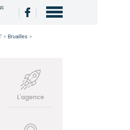
NS
'
>
Bruailles
>
L'agence