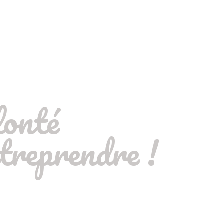
lonté
treprendre !