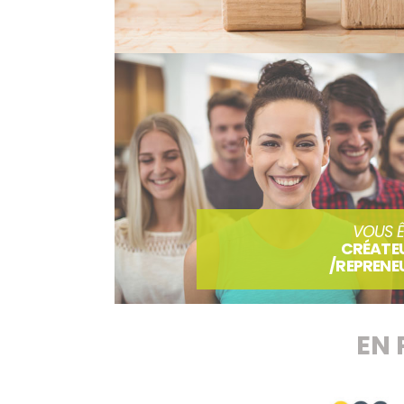
VOUS Ê
CRÉATE
/REPRENE
EN 