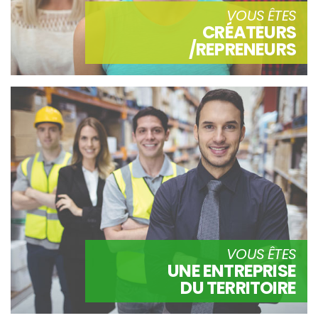
VOUS ÊTES
CRÉATEURS
/REPRENEURS
VOUS ÊTES
UNE ENTREPRISE
DU TERRITOIRE