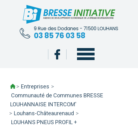
Skip
to
content
9 Rue des Dodanes - 71500 LOUHANS
03 85 76 03 58
>
Entreprises
>
Communauté de Communes BRESSE
LOUHANNAISE INTERCOM'
>
Louhans-Châteaurenaud
>
LOUHANS PNEUS PROFIL +