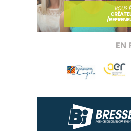
VOUS Ê
CRÉATE
/REPRENE
EN 