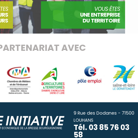
TES
VOUS ÊTES
URS
UNE ENTREPRISE
URS
DU TERRITOIRE
PARTENARIAT AVEC
9 Rue des Dodanes - 71500
LOUHANS
Tél.
03 85 76 03
58