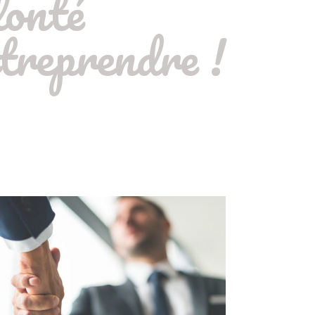
lonté
treprendre !