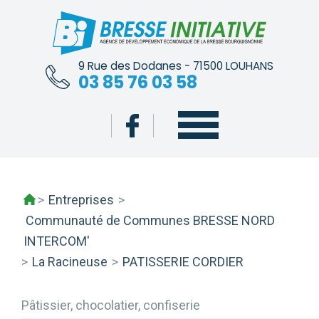
Skip
to
content
9 Rue des Dodanes - 71500 LOUHANS
03 85 76 03 58
>
Entreprises
>
Communauté de Communes BRESSE NORD
INTERCOM'
>
La Racineuse
>
PATISSERIE CORDIER
Pâtissier, chocolatier, confiserie