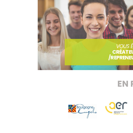
VOUS Ê
CRÉATE
/REPRENE
EN 