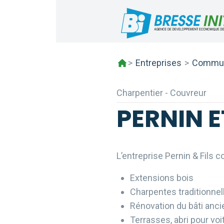
Skip
to
content
>
Entreprises
>
Commun
Charpentier - Couvreur
PERNIN E
L’entreprise Pernin & Fils 
Extensions bois
Charpentes traditionnell
Rénovation du bâti anci
Terrasses, abri pour voi