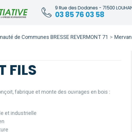
9 Rue des Dodanes - 71500 LOUHA
03 85 76 03 58
auté de Communes BRESSE REVERMONT 71
>
Mervan
T FILS
conçoit, fabrique et monte des ouvrages en bois :
e et industrielle
en
ture