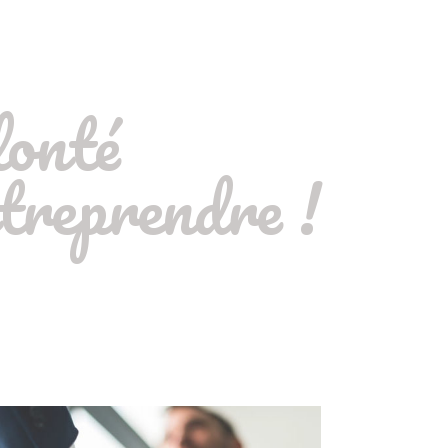
lonté
treprendre !