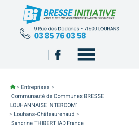
Skip
to
content
9 Rue des Dodanes - 71500 LOUHANS
03 85 76 03 58
>
Entreprises
>
Communauté de Communes BRESSE
LOUHANNAISE INTERCOM'
>
Louhans-Châteaurenaud
>
Sandrine THIBERT IAD France