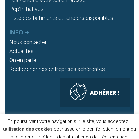
Pep’Initiatives
Liste des bâtiments et fonciers disponibles
INFO +
Nous contacter
Actualités
On en parle !
Rechercher nos entreprises adhérentes
ADHÉRER !
En poursuivant votre navigation sur le site, vous acceptez l'
DONNÉES PERSONNELLES
COOKIES
utilisation des cookies
pour assurer le bon fonctionnement du
site internet et établir des statistiques de fréquentation.
MENTIONS LÉGALES
PLAN DE SITE
PUBLIGO 2020