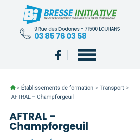
Skip
to
content
9 Rue des Dodanes - 71500 LOUHANS
03 85 76 03 58
>
Établissements de formation
>
Transport
>
AFTRAL – Champforgeuil
AFTRAL –
Champforgeuil