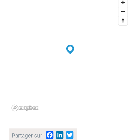
F
L
T
Partager sur :