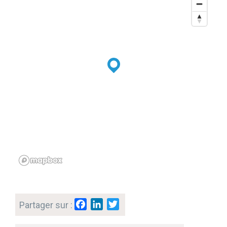
F
L
T
Partager sur :
a
i
w