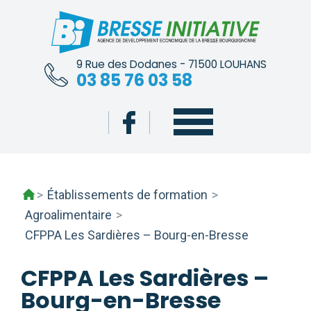
Skip
to
content
9 Rue des Dodanes - 71500 LOUHANS
03 85 76 03 58
>
Établissements de formation
>
Agroalimentaire
>
CFPPA Les Sardières – Bourg-en-Bresse
CFPPA Les Sardières –
Bourg-en-Bresse