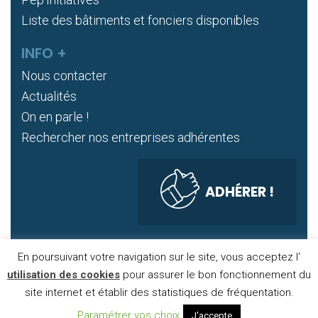
Liste des bâtiments et fonciers disponibles
INFO +
Nous contacter
Actualités
On en parle !
Rechercher nos entreprises adhérentes
ADHÉRER !
En poursuivant votre navigation sur le site, vous acceptez l'
DONNÉES PERSONNELLES
COOKIES
utilisation des cookies
pour assurer le bon fonctionnement du
site internet et établir des statistiques de fréquentation.
MENTIONS LÉGALES
PLAN DE SITE
PUBLIGO 2020
Paramétrer vos choix
J'accepte