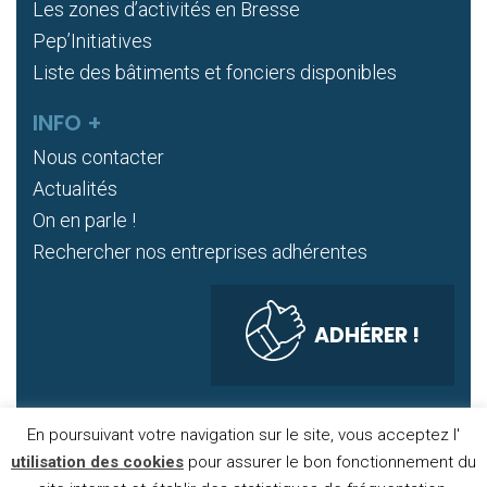
Les zones d’activités en Bresse
Pep’Initiatives
Liste des bâtiments et fonciers disponibles
INFO +
Nous contacter
Actualités
On en parle !
Rechercher nos entreprises adhérentes
ADHÉRER !
En poursuivant votre navigation sur le site, vous acceptez l'
DONNÉES PERSONNELLES
COOKIES
utilisation des cookies
pour assurer le bon fonctionnement du