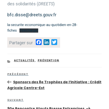
des solidarités (
DREETS
)
bfc.disse@dreets.gouv.fr
la-securite-economique-au-quotidien-en-28-
fiches
Télécharger
F
L
T
Partager sur :
a
i
w
c
n
i
e
k
t
CATEGORIES
ACTUALITÉS
,
PRÉVENTION
b
e
t
Navigation
o
d
e
Article
PRÉCÉDENT
de
o
I
r
l’article
précédent
Sponsors des 8e Trophées de l’Initiative : Crédit
k
n
Agricole Centre-Est
Article
SUIVANT
suivant
90e Rencontre Atouts Bresse Entreprises