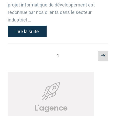
projet informatique de développement est
reconnue par nos clients dans le secteur
industriel …
Lire la suite
Pagination
Page
Page
1
des
suiva
publications
L'agence