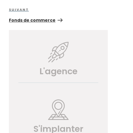
Article
SUIVANT
suivant
Fonds de commerce
L'agence
S'implanter