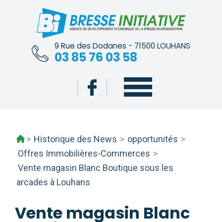
Skip
to
content
9 Rue des Dodanes - 71500 LOUHANS
03 85 76 03 58
>
Historique des News
>
opportunités
>
Offres Immobilières-Commerces
>
Vente magasin Blanc Boutique sous les
arcades à Louhans
Vente magasin Blanc