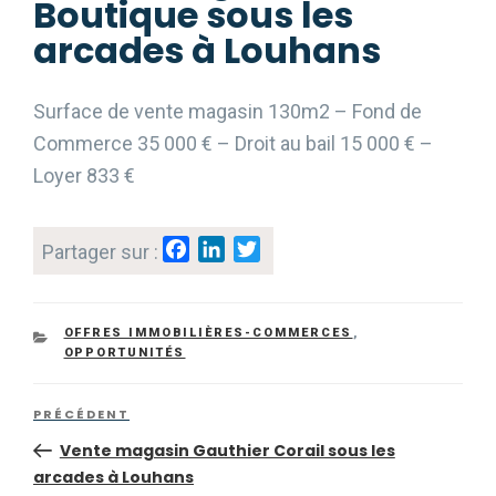
Boutique sous les
arcades à Louhans
Surface de vente magasin 130m2 – Fond de
Commerce 35 000 € – Droit au bail 15 000 € –
Loyer 833 €
F
L
T
Partager sur :
a
i
w
c
n
i
e
k
t
CATEGORIES
OFFRES IMMOBILIÈRES-COMMERCES
,
b
e
t
OPPORTUNITÉS
o
d
e
Navigation
o
I
r
Article
PRÉCÉDENT
de
k
n
l’article
précédent
Vente magasin Gauthier Corail sous les
arcades à Louhans