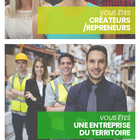
VOUS ÊTES
CRÉATEURS
/REPRENEURS
VOUS ÊTES
UNE ENTREPRISE
DU TERRITOIRE