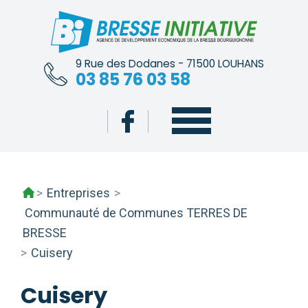
Skip
to
content
9 Rue des Dodanes - 71500 LOUHANS
03 85 76 03 58
>
Entreprises
>
Communauté de Communes TERRES DE
BRESSE
>
Cuisery
Cuisery