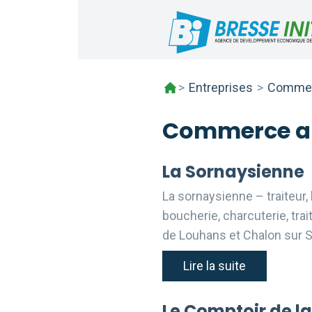
Skip
to
content
>
Entreprises
>
Commerc
Commerce al
La Sornaysienne
La sornaysienne – traiteur,
boucherie, charcuterie, tra
de Louhans et Chalon sur S
Lire la suite
Le Comptoir de la