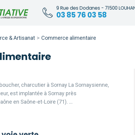
9 Rue des Dodanes - 71500 LOUHA
03 85 76 03 58
e & Artisanat
>
Commerce alimentaire
imentaire
 boucher, charcutier à Sornay La Sornaysienne,
iteur, est implantée à Sornay près
aône en Saône-et-Loire (71). …
 voie verte