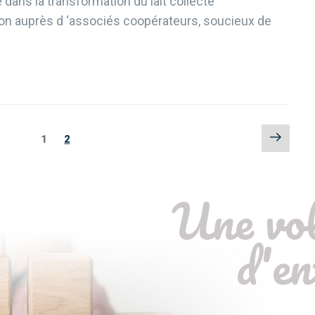
 dans la transformation du lait collecté
on auprès d ‘associés coopérateurs, soucieux de
Page
Page
1
Page
2
suiva
Une vo
d'en