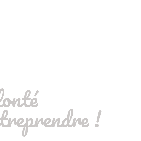
nte
lonté
treprendre !