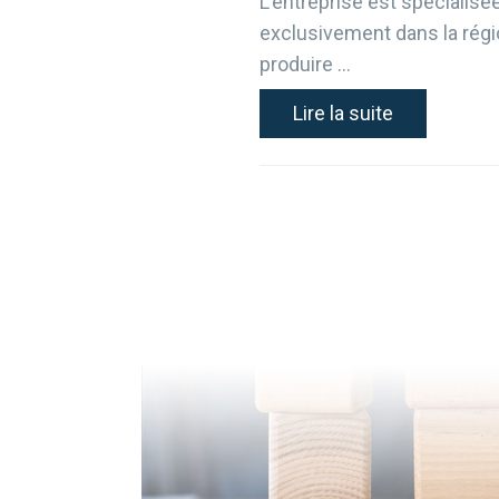
L’entreprise est spécialisée
exclusivement dans la régi
produire …
Lire la suite
Pagination
des
publications