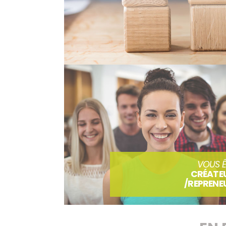
VOUS Ê
CRÉATE
/REPRENE