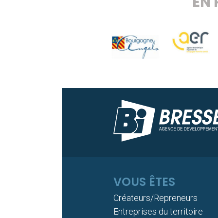
EN 
VOUS ÊTES
Créateurs/Repreneurs
Entreprises du territoire